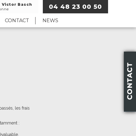
e Victor Basch
04 48 23 00 50
onne
CONTACT
NEWS
assés, les frais
otamment :
évaluable.