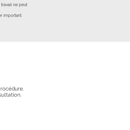
ravail ne peut
er important.
procédure.
ultation.