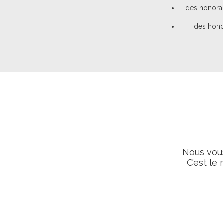
des honorai
des honor
Nous vous
C’est le