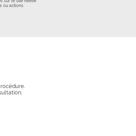
 sur le site relève
ns ou actions
procédure.
ultation.