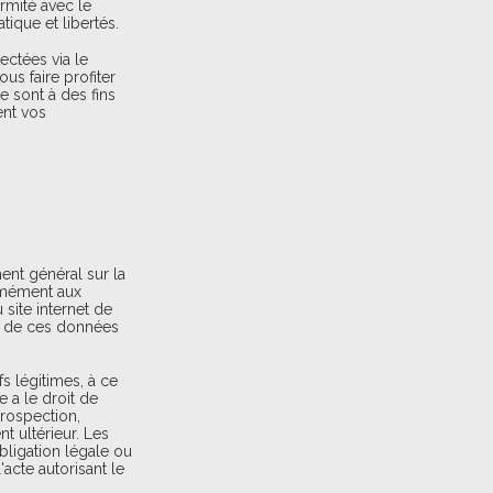
rmité avec le
tique et libertés.
ectées via le
us faire profiter
e sont à des fins
ent vos
ent général sur la
rmément aux
site internet de
on de ces données
s légitimes, à ce
 a le droit de
prospection,
t ultérieur. Les
bligation légale ou
acte autorisant le