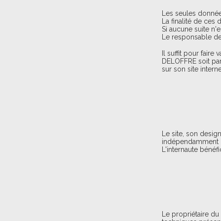
Les seules données
La finalité de ces
Si aucune suite n'
Le responsable de
Il suffit pour fair
DELOFFRE soit par
sur son site interne
Le site, son desig
indépendamment de 
L'internaute bénéf
Le propriétaire du