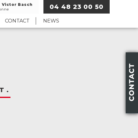
e Victor Basch
04 48 23 00 50
onne
CONTACT
NEWS
T .