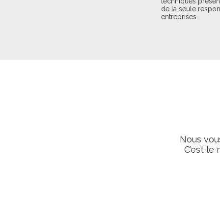
techniques présents
de la seule respon
entreprises.
Nous vous
C’est le