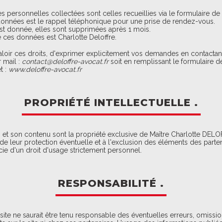
 personnelles collectées sont celles recueillies via le formulaire de 
 données est le rappel téléphonique pour une prise de rendez-vous.
est donnée, elles sont supprimées après 1 mois.
 ces données est Charlotte Deloffre.
e valoir ces droits, d'exprimer explicitement vos demandes en contactan
 mail :
contact@deloffre-avocat.fr
soit en remplissant le formulaire d
t :
www.deloffre-avocat.fr
PROPRIÉTÉ INTELLECTUELLE .
n et son contenu sont la propriété exclusive de Maître Charlotte DEL
leur protection éventuelle et à l'exclusion des éléments des parten
icie d'un droit d'usage strictement personnel.
RESPONSABILITÉ .
 site ne saurait être tenu responsable des éventuelles erreurs, omis