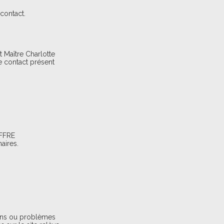
contact.
t Maître Charlotte
e contact présent
OFFRE
aires.
sions ou problèmes