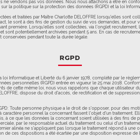
us ne vendons pas vos données. Nous nous attachons à étre en confo
sur la politique sur la protection des données (RGPD) et la loi Informa
tées et traitées par Maître Charlotte DELOFFRE lorsqu'elles sont coll
act, le sont à des fins de gestion du suivi de vos demandes, et pour vo
ant première. Lorsqu'elles sont collectées, via l'onglet recrutement, l
 et sont potentiellement archivées pendant 5 ans. En cas de recrutem
t conservées pendant toute la durée légale.
RGPD
loi Informatique et Liberté du 6 janvier 1978, complété par le règlem
nnées personnelles (RGPD) entrée en vigueur le 25 mai 2018. Confo
vants de cette même loi, nous vous rappelons que chaque utilisateur du 
ELOFFRE, dispose du droit d'accés, de rectification et de suppressi
GPD: Toute personne physique a le droit de s'opposer, pour des motif
caractère personnel la concernant fassent l'objet d'un traitement. Elle
ais, à ce que les données la concernant soient utilisées à des fins de 
ale, par le responsable actuel du traitement ou celui d'un traitemen
emier alinéa ne s'appliquent pas lorsque le traitement répond à une o
on de ces dispositions a été écartée par une disposition expresse de l'