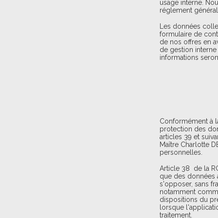
usage interne. No
réglement général 
Les données collec
formulaire de cont
de nos offres en av
de gestion interne
informations seron
Conformément à la 
protection des do
articles 39 et sui
Maître Charlotte D
personnelles.
Article 38 de la R
que des données à 
s'opposer, sans fr
notamment commerci
dispositions du pr
lorsque l'applicati
traitement.