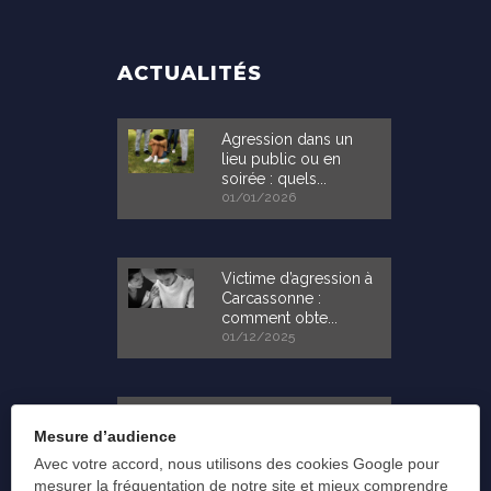
ACTUALITÉS
Agression dans un
lieu public ou en
soirée : quels...
01/01/2026
Victime d’agression à
Carcassonne :
comment obte...
01/12/2025
Victime d’agression à
Mesure d’audience
Carcassonne :
pourquoi con...
Avec votre accord, nous utilisons des cookies Google pour
14/11/2025
mesurer la fréquentation de notre site et mieux comprendre