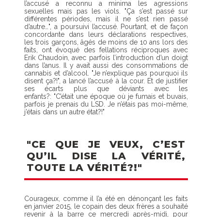
l’accusé a reconnu a minima les agressions
sexuelles mais pas les viols. "Ça s’est passé sur
différentes périodes, mais il ne s’est rien passé
d’autre…", a poursuivi l’accusé. Pourtant, et de façon
concordante dans leurs déclarations respectives,
les trois garçons, âgés de moins de 10 ans lors des
faits, ont évoqué des fellations réciproques avec
Erik Chaudoin, avec parfois l’introduction d’un doigt
dans l’anus. Il y avait aussi des consommations de
cannabis et d’alcool. "Je n’explique pas pourquoi ils
disent ça?!", a lancé l’accusé à la cour. Et de justifier
ses écarts plus que déviants avec les
enfants?: "C’était une époque où je fumais et buvais,
parfois je prenais du LSD. Je n’étais pas moi-même,
j’étais dans un autre état?!"
"CE QUE JE VEUX, C’EST
QU’IL DISE LA VÉRITÉ,
TOUTE LA VÉRITÉ?!"
Courageux, comme il l’a été en dénonçant les faits
en janvier 2015, le copain des deux frères a souhaité
revenir à la barre ce mercredi après-midi, pour