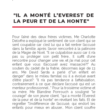
"IL A MONTÉ L’EVEREST DE
LA PEUR ET DE LA HONTE"
Pour l’aîné des deux frères victimes, Me Charlotte
Deloffre a expliqué le sentiment de son client qui se
sent coupable car c’est lui qui a fait rentrer l’accusé
dans la famille, après l’avoir rencontré à la patinoire
de la Magie de Noël. "Il se culpabilise aussi car il n’a
pas su protéger son petit frère… Il suffit d’une
rencontre pour changer une vie, et j’ai mal pour cet
enfant que vous (l’accusé) avez massacré?!" Au
soutien du cadet de la fratrie, désormais âgé de 13
ans, Me David Sarda a parlé d’"un enfant en
danger" dans le milieu familial où il a évolué avant
d’être placé?: "Il n’a pas tendance à l’affabulation,
contrairement à ce que déclare l’accusé qui est un
menteur professionnel..." Pour la troisième victime et
sa mère, Me Blandine Ponrouch a souligné "le
courage" de son jeune client, "qui a monté l’Everest
de la peur et de la honte" en révélant les faits. Et de
regretter "l’indifférence de l’accusé, qui endort les
enfants pour mieux en abuser… Mon client souffre