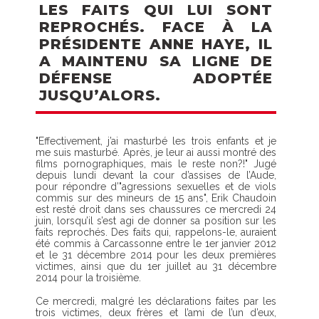
LES FAITS QUI LUI SONT
REPROCHÉS. FACE À LA
PRÉSIDENTE ANNE HAYE, IL
A MAINTENU SA LIGNE DE
DÉFENSE ADOPTÉE
JUSQU’ALORS.
"Effectivement, j’ai masturbé les trois enfants et je
me suis masturbé. Après, je leur ai aussi montré des
films pornographiques, mais le reste non?!" Jugé
depuis lundi devant la cour d’assises de l’Aude,
pour répondre d’"agressions sexuelles et de viols
commis sur des mineurs de 15 ans", Erik Chaudoin
est resté droit dans ses chaussures ce mercredi 24
juin, lorsqu’il s’est agi de donner sa position sur les
faits reprochés. Des faits qui, rappelons-le, auraient
été commis à Carcassonne entre le 1er janvier 2012
et le 31 décembre 2014 pour les deux premières
victimes, ainsi que du 1er juillet au 31 décembre
2014 pour la troisième.
Ce mercredi, malgré les déclarations faites par les
trois victimes, deux frères et l’ami de l’un d’eux,