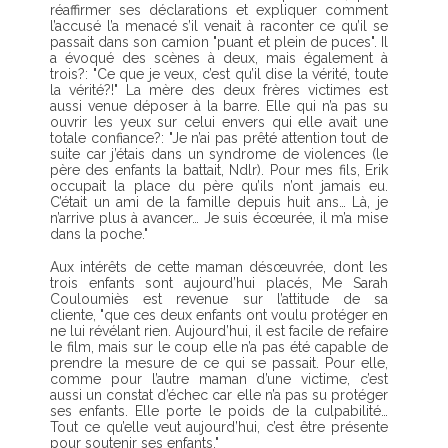
réaffirmer ses déclarations et expliquer comment
l’accusé l’a menacé s’il venait à raconter ce qu’il se
passait dans son camion "puant et plein de puces". Il
a évoqué des scènes à deux, mais également à
trois?: "Ce que je veux, c’est qu’il dise la vérité, toute
la vérité?!" La mère des deux frères victimes est
aussi venue déposer à la barre. Elle qui n’a pas su
ouvrir les yeux sur celui envers qui elle avait une
totale confiance?: "Je n’ai pas prêté attention tout de
suite car j’étais dans un syndrome de violences (le
père des enfants la battait, Ndlr). Pour mes fils, Erik
occupait la place du père qu’ils n’ont jamais eu.
C’était un ami de la famille depuis huit ans… Là, je
n’arrive plus à avancer… Je suis écœurée, il m’a mise
dans la poche."
Aux intérêts de cette maman désœuvrée, dont les
trois enfants sont aujourd’hui placés, Me Sarah
Couloumiès est revenue sur l’attitude de sa
cliente, "que ces deux enfants ont voulu protéger en
ne lui révélant rien. Aujourd’hui, il est facile de refaire
le film, mais sur le coup elle n’a pas été capable de
prendre la mesure de ce qui se passait. Pour elle,
comme pour l’autre maman d’une victime, c’est
aussi un constat d’échec car elle n’a pas su protéger
ses enfants. Elle porte le poids de la culpabilité…
Tout ce qu’elle veut aujourd’hui, c’est être présente
pour soutenir ses enfants."