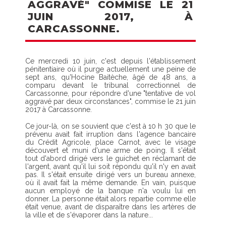
AGGRAVÉ" COMMISE LE 21
JUIN 2017, À
CARCASSONNE.
Ce mercredi 10 juin, c'est depuis l'établissement
pénitentiaire où il purge actuellement une peine de
sept ans, qu'Hocine Baitèche, âgé de 48 ans, a
comparu devant le tribunal correctionnel de
Carcassonne, pour répondre d'une "tentative de vol
aggravé par deux circonstances", commise le 21 juin
2017 à Carcassonne.
Ce jour-là, on se souvient que c'est à 10 h 30 que le
prévenu avait fait irruption dans l'agence bancaire
du Crédit Agricole, place Carnot, avec le visage
découvert et muni d'une arme de poing. Il s'était
tout d'abord dirigé vers le guichet en réclamant de
l'argent, avant qu'il lui soit répondu qu'il n'y en avait
pas. Il s'était ensuite dirigé vers un bureau annexe,
où il avait fait la même demande. En vain, puisque
aucun employé de la banque n'a voulu lui en
donner. La personne était alors repartie comme elle
était venue, avant de disparaître dans les artères de
la ville et de s'évaporer dans la nature...