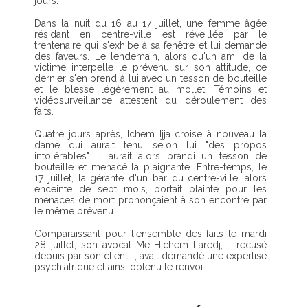
jours.
Dans la nuit du 16 au 17 juillet, une femme âgée
résidant en centre-ville est réveillée par le
trentenaire qui s'exhibe à sa fenêtre et lui demande
des faveurs. Le lendemain, alors qu'un ami de la
victime interpelle le prévenu sur son attitude, ce
dernier s'en prend à lui avec un tesson de bouteille
et le blesse légèrement au mollet. Témoins et
vidéosurveillance attestent du déroulement des
faits.
Quatre jours après, Ichem Ijja croise à nouveau la
dame qui aurait tenu selon lui "des propos
intolérables". Il aurait alors brandi un tesson de
bouteille et menacé la plaignante. Entre-temps, le
17 juillet, la gérante d'un bar du centre-ville, alors
enceinte de sept mois, portait plainte pour les
menaces de mort prononçaient à son encontre par
le même prévenu.
Comparaissant pour l'ensemble des faits le mardi
28 juillet, son avocat Me Hichem Laredj, - récusé
depuis par son client -, avait demandé une expertise
psychiatrique et ainsi obtenu le renvoi.